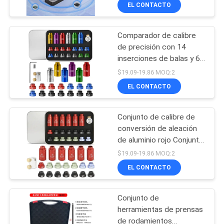
ESP32 + CC2652P Dual
EL CONTACTO
5dBi Antenas Tipo-C /
CONTROL
PoE Alimentado
Comparador de calibre
DE
68
de precisión con 14
CALIDAD
inserciones de balas y 6
metro de la calidad
comparador de calibre
$19.09-19.86 MOQ:2
del agua
de cabezas universales
CONTACTO
EL CONTACTO
para.17-.45
Conjunto de calibre de
NOTICIAS
conversión de aleación
de aluminio rojo Conjunto
83
TODOS
de bujes B.350&.17
$19.09-19.86 MOQ:2
Adaptadores de calibre
Medidor de pH de
LOS
EL CONTACTO
para una fácil
CASOS
identificación
Digitaces
Conjunto de
herramientas de prensas
MAPA
de rodamientos