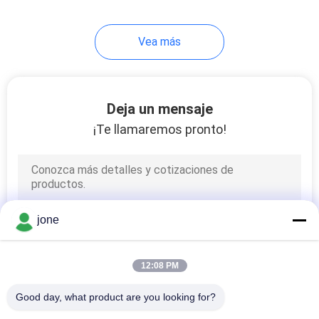
14
Vea más
Metro de oxígeno
disuelto Digitaces
Deja un mensaje
¡Te llamaremos pronto!
14
metro digital de
jone
ORP
12:08 PM
Good day, what product are you looking for?