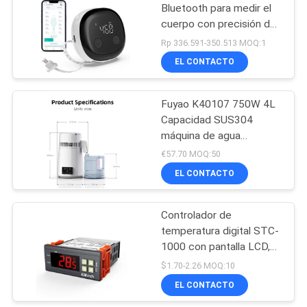
Bluetooth para medir el
cuerpo con precisión del
26
±0.2%, tipo C recargable
Rp 336.591-350.513 MOQ:1
y pantalla LED para
metro del tds del
EL CONTACTO
mediciones precisas
agua
Fuyao K40107 750W 4L
Capacidad SUS304
máquina de agua
destilada de acero
€57.70 MOQ:50
inoxidable para uso
EL CONTACTO
41
doméstico, de
laboratorio y dental
Metro de la
Controlador de
temperatura digital STC-
humedad del PDA
1000 con pantalla LCD,
resolución de 0.1 °C y
$1.70-2.26 MOQ:10
alarma de alta
EL CONTACTO
temperatura