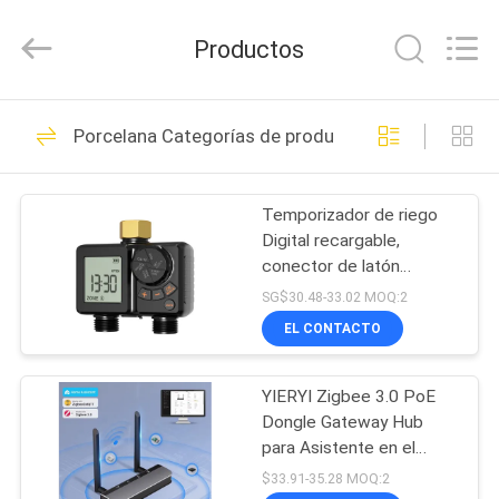
SHEN
ZHEN
YIERYI
Productos
Technology
Co.,
Ltd.
All
INICIO
Rights
92
Reserved.
Porcelana Categorías de productos más vendidas
Medidor de pH de
PRODUCTOS
Bluetooth
Temporizador de riego
Digital recargable,
SOBRE
conector de latón
NOSOTROS
resistente, controlador
SG$30.48-33.02 MOQ:2
de aspersor automático
EL CONTACTO
con anulación Manual
42
VISITA
Metro de la
YIERYI Zigbee 3.0 PoE
A
Dongle Gateway Hub
LA
fertilidad de suelo
para Asistente en el
hogar Zigbee2 MQTT
FÁBRICA
$33.91-35.28 MOQ:2