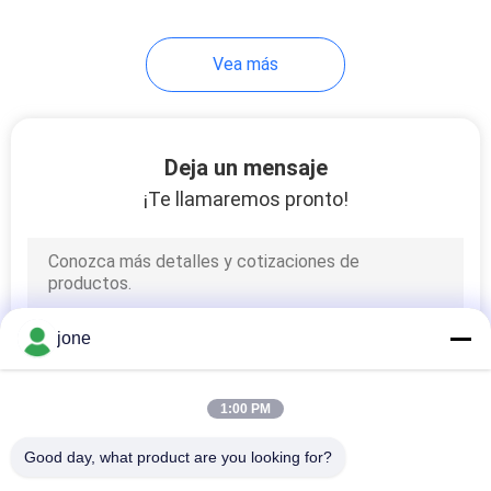
14
Vea más
Metro de oxígeno
disuelto Digitaces
Deja un mensaje
¡Te llamaremos pronto!
14
metro digital de
jone
ORP
1:00 PM
Good day, what product are you looking for?