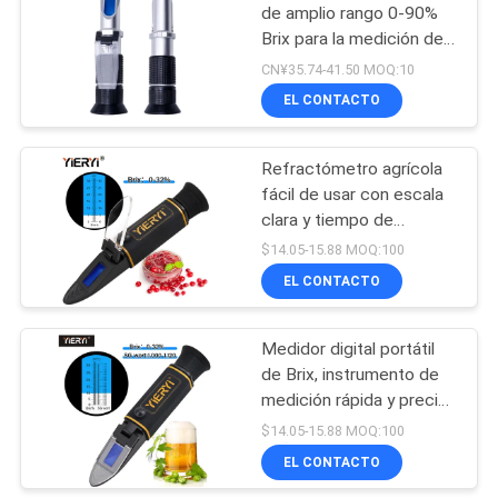
de amplio rango 0-90%
Brix para la medición del
26
contenido de azúcar en
CN¥35.74-41.50 MOQ:10
alimentos y bebidas
metro del tds del
EL CONTACTO
agua
Refractómetro agrícola
fácil de usar con escala
clara y tiempo de
respuesta rápido
$14.05-15.88 MOQ:100
adecuado para el control
EL CONTACTO
41
agrícola
Metro de la
Medidor digital portátil
de Brix, instrumento de
humedad del PDA
medición rápida y precisa
del contenido de azúcar,
$14.05-15.88 MOQ:100
ideal para control en
EL CONTACTO
zumos, vino y miel