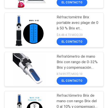
Observación de Alta
EL CONTACTO
Definición
CONTROL
Réfractomètre Brix
DE
68
portable avec plage de 0
CALIDAD
à 50 % Brix et
metro de la calidad
compensation
$4.48-4.73 MOQ:20
del agua
automatique de la
CONTACTO
EL CONTACTO
température
Refratómetro de mano
NOTICIAS
Brix con rango de 0-32%
Brix y compensación
83
TODOS
automática de
874-997円 MOQ:10
temperatura para la
Medidor de pH de
LOS
EL CONTACTO
medición de SG de
CASOS
mosto de cerveza
Digitaces
Refractómetro Brix de
mano con rango Brix del
MAPA
0 al 10% y compensación