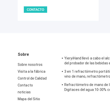
Sobre
YieryiHand llevó a cabo el al
del probador de las bebidas 
Sobre nosotros
del ATC del refractómetro de
Visita a la fábrica
3 en 1 refractómetro portáti
80%
vino de mano, refractómetro
Control de Calidad
salinidad del ATC
Refractómetro de mano de l
Contacto
Digitaces del agua 10-30% c
noticias
calibración/el metro de la h
Mapa del Sitio
miel