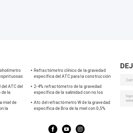
DEJ
coholímetro
Refractómetro clínico de la gravedad
espirituosas
específica del ATC para la construcción
l alcohol 0-
de cuerpo de aluminio del perro
l del ATC del
2-4% refractómetro de la gravedad
 de la
específica de la salinidad con no los
materiales del caucho del resbalón
a miel de
Atc del refractómetro W de la gravedad
on la
específica de Brix de la miel con 0,5%
umedad de la
exactitudes, estándar del CE