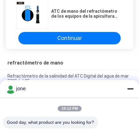
ATC de mano del refractómetro
de los equipos de la apicultura
para casero/médico
Continuar
refractómetro de mano
Refractómetro de la salinidad del ATC Digital del agua de mar
20°C del CE
jone
regalo 100ppt que embala 2 en 1 refractómetro de la salinidad
del ATC
10:12 PM
Metro de la salinidad del Atc Digital del acuario de 1.070SG
100ppt
Good day, what product are you looking for?
Categorías Populares
Todos