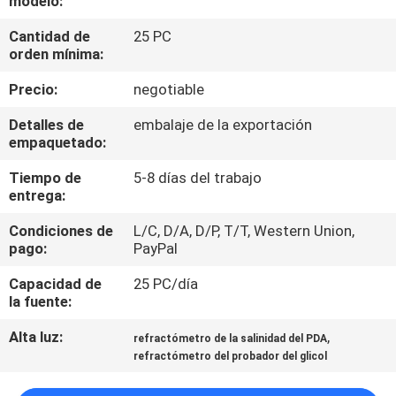
modelo:
Cantidad de
25 PC
CONTROL
orden mínima:
DE
Precio:
negotiable
CALIDAD
Detalles de
embalaje de la exportación
empaquetado:
CONTACTO
Tiempo de
5-8 días del trabajo
entrega:
NOTICIAS
Condiciones de
L/C, D/A, D/P, T/T, Western Union,
pago:
PayPal
TODOS
Capacidad de
25 PC/día
LOS
la fuente:
CASOS
Alta luz:
,
refractómetro de la salinidad del PDA
refractómetro del probador del glicol
MAPA