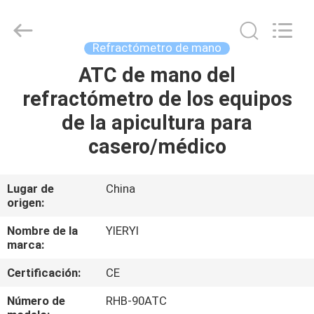
SHEN
ZHEN
YIERYI
Technology
Co.,
Refractómetro de mano
Ltd.
All
ATC de mano del
INICIO
Rights
Reserved.
refractómetro de los equipos
PRODUCTOS
de la apicultura para
casero/médico
SOBRE
NOSOTROS
Lugar de
China
origen:
VISITA
Nombre de la
YIERYI
marca:
A
Certificación:
CE
LA
FÁBRICA
Número de
RHB-90ATC