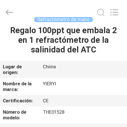
SHEN
ZHEN
YIERYI
Technology
Co.,
Refractómetro de mano
Ltd.
All
Regalo 100ppt que embala 2
INICIO
Rights
Reserved.
en 1 refractómetro de la
PRODUCTOS
salinidad del ATC
SOBRE
Lugar de
Chiina
origen:
NOSOTROS
Nombre de la
YIERYI
marca:
VISITA
Certificación:
CE
A
LA
Número de
THE01528
modelo:
FÁBRICA