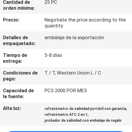
Cantidad de
25 PC
orden mínima:
CONTROL
Precio:
Negotiate the price according to the
DE
quantity
CALIDAD
Detalles de
embalaje de la exportación
empaquetado:
CONTACTO
Tiempo de
5-8 días
entrega:
NOTICIAS
Condiciones de
T / T, Western Union L / C
pago:
TODOS
Capacidad de
PCS 2000 POR MES
la fuente:
LOS
Alta luz:
,
CASOS
refratómetro de salinidad portátil con garantía
,
refratómetro ATC 2 en 1
probador de salinidad con embalaje de regalo
SITEMAP