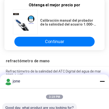
Obtenga el mejor precio por
Calibración manual del probador
de la salinidad del acuario 1.000-
1.070SG con el ocular de goma
suave
Continuar
refractómetro de mano
Refractómetro de la salinidad del ATC Digital del agua de mar
20°C del CE
jone
regalo 100ppt que embala 2 en 1 refractómetro de la salinidad
del ATC
3:19 PM
Metro de la salinidad del Atc Digital del acuario de 1.070SG
100ppt
Good day, what product are you looking for?