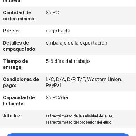
modelo:
Cantidad de
25 PC
CONTROL
orden mínima:
DE
Precio:
negotiable
CALIDAD
Detalles de
embalaje de la exportación
empaquetado:
CONTACTO
Tiempo de
5-8 días del trabajo
entrega:
NOTICIAS
Condiciones de
L/C, D/A, D/P, T/T, Western Union,
pago:
PayPal
TODOS
Capacidad de
25 PC/día
LOS
la fuente:
CASOS
Alta luz:
,
refractómetro de la salinidad del PDA
refractómetro del probador del glicol
MAPA