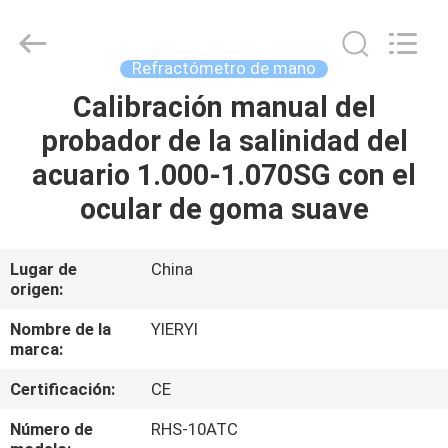
SHEN
ZHEN
YIERYI
Technology
Co.,
Refractómetro de mano
Ltd.
All
Calibración manual del
INICIO
Rights
Reserved.
probador de la salinidad del
PRODUCTOS
acuario 1.000-1.070SG con el
ocular de goma suave
SOBRE
NOSOTROS
Lugar de
China
origen:
VISITA
Nombre de la
YIERYI
marca:
A
Certificación:
CE
LA
FÁBRICA
Número de
RHS-10ATC