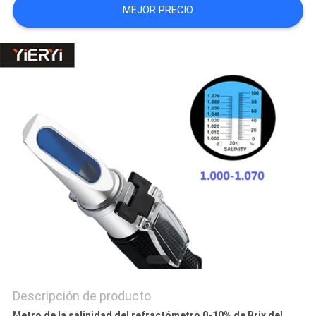
MEJOR PRECIO
DEL
SITIO
PRIVACY
POLICY
Descripción de producto
Metro de la salinidad del refractómetro 0-10% de Brix del