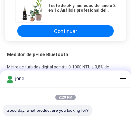
Teste de pH y humedad del suelo 2
en 1 ¢ Análisis profesional del
suelo para agricultura e
hidroponía
Continuar
Medidor de pH de Bluetooth
Métro de turbidez digital portátil 0-1000 NTU ± 0,8% de
exactitud
jone
Portable Digital Turbidity Meter 0-1000 NTU Automatic
Calibration
2:29 PM
Medidor de pH Bluetooth para acuicultura con pruebas de DO,
amoníaco y nitrito
Good day, what product are you looking for?
Categorías Populares
Todos