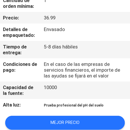
Cantidad de
1
orden mínima:
CONTROL
Precio:
36.99
DE
Detalles de
Envasado
CALIDAD
empaquetado:
Tiempo de
5-8 días hábiles
CONTACTO
entrega:
Condiciones de
En el caso de las empresas de
NOTICIAS
pago:
servicios financieros, el importe de
las ayudas se fijará en el valor
Capacidad de
10000
TODOS
la fuente:
LOS
Alta luz:
Prueba profesional del pH del suelo
CASOS
MEJOR PRECIO
SITEMAP