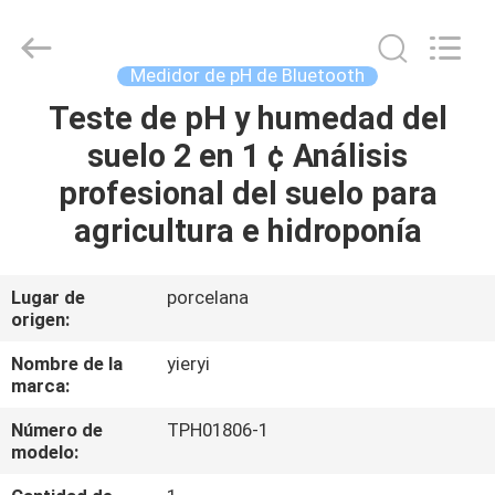
SHEN
ZHEN
YIERYI
Technology
Co.,
Medidor de pH de Bluetooth
Ltd.
All
Teste de pH y humedad del
INICIO
Rights
Reserved.
suelo 2 en 1 ¢ Análisis
PRODUCTOS
profesional del suelo para
agricultura e hidroponía
SOBRE
NOSOTROS
Lugar de
porcelana
origen:
VISITA
Nombre de la
yieryi
marca:
A
Número de
TPH01806-1
LA
modelo:
FÁBRICA