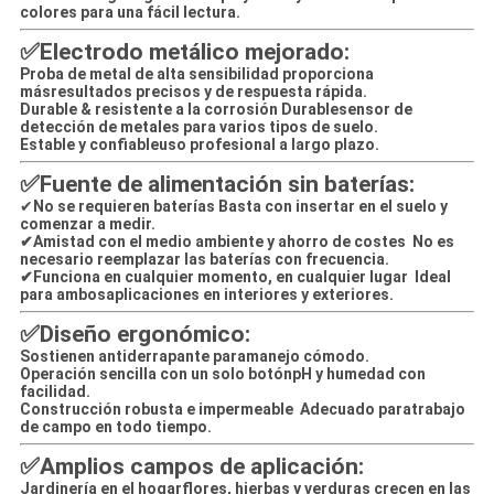
colores para una fácil lectura.
✅
Electrodo metálico mejorado:
Proba de metal de alta sensibilidad proporciona
más
resultados precisos y de respuesta rápida.
Durable & resistente a la corrosión Durable
sensor de
detección de metales para varios tipos de suelo.
Estable y confiable
uso profesional a largo plazo.
✅
Fuente de alimentación sin baterías:
✔
No se requieren baterías Basta con insertar en el suelo y
comenzar a medir.
✔
Amistad con el medio ambiente y ahorro de costes ️ No es
necesario reemplazar las baterías con frecuencia.
✔
Funciona en cualquier momento, en cualquier lugar ️ Ideal
para ambos
aplicaciones en interiores y exteriores.
✅
Diseño ergonómico:
Sostienen antiderrapante para
manejo cómodo.
Operación sencilla con un solo botón
pH y humedad con
facilidad.
Construcción robusta e impermeable ️ Adecuado para
trabajo
de campo en todo tiempo.
✅
Amplios campos de aplicación:
Jardinería en el hogar
flores, hierbas y verduras crecen en las