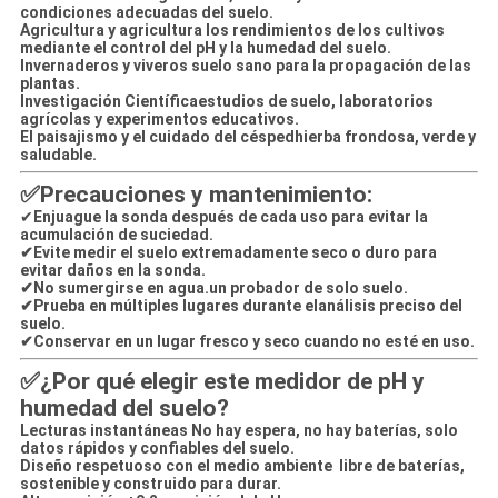
condiciones adecuadas del suelo.
Agricultura y agricultura
los rendimientos de los cultivos
mediante el control del pH y la humedad del suelo.
Invernaderos y viveros
suelo sano para la propagación de las
plantas.
Investigación Científica
estudios de suelo, laboratorios
agrícolas y experimentos educativos.
El paisajismo y el cuidado del césped
hierba frondosa, verde y
saludable.
✅
Precauciones y mantenimiento:
✔
Enjuague la sonda después de cada uso para evitar la
acumulación de suciedad.
✔
Evite medir el suelo extremadamente seco o duro para
evitar daños en la sonda.
✔
No sumergirse en agua.
un probador de solo suelo.
✔
Prueba en múltiples lugares durante el
análisis preciso del
suelo.
✔
Conservar en un lugar fresco y seco cuando no esté en uso.
✅
¿Por qué elegir este medidor de pH y
humedad del suelo?
Lecturas instantáneas No hay espera, no hay baterías, solo
datos rápidos y confiables del suelo.
Diseño respetuoso con el medio ambiente ️ libre de baterías,
sostenible y construido para durar.