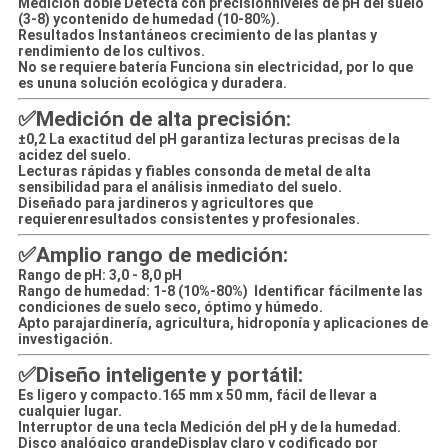
Medición doble Detecta con precisión
niveles de pH del suelo
(3-8) y
contenido de humedad (10-80%).
Resultados Instantáneos
crecimiento de las plantas y
rendimiento de los cultivos.
No se requiere batería Funciona sin electricidad, por lo que
es un
una solución ecológica y duradera.
✅Medición de alta precisión:
±0,2 La exactitud del pH garantiza lecturas precisas de la
acidez del suelo.
Lecturas rápidas y fiables con
sonda de metal de alta
sensibilidad para el análisis inmediato del suelo.
Diseñado para jardineros y agricultores que
requieren
resultados consistentes y profesionales.
✅
Amplio rango de medición:
Rango de pH: 3,0 - 8,0 pH
Rango de humedad: 1-8 (10%-80%) ️ Identificar fácilmente las
condiciones de suelo seco, óptimo y húmedo.
Apto para
jardinería, agricultura, hidroponía y aplicaciones de
investigación.
✅
Diseño inteligente y portátil:
Es ligero y compacto.
165 mm x 50 mm, fácil de llevar a
cualquier lugar.
Interruptor de una tecla
Medición del pH y de la humedad.
Disco analógico grande
Display claro y codificado por