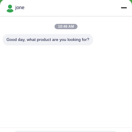
jone
CONTROL
DE
10:46 AM
CALIDAD
Good day, what product are you looking for?
CONTACTO
NOTICIAS
TODOS
LOS
CASOS
Alta precisión 8 en 1 medidor de humedad digital suelo
Bluetooth inteligente
MAPA