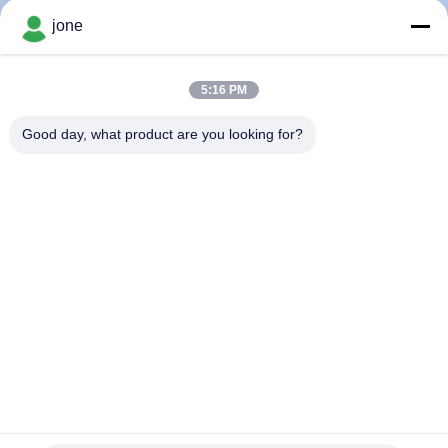
jone
CONTROL
DE
5:16 PM
CALIDAD
Good day, what product are you looking for?
CONTACTO
NOTICIAS
TODOS
LOS
CASOS
Refractómetro de la salinidad del PDA de 100 Ppt, acuario
del gravímetro del mar del Atc 1.070sg
MAPA